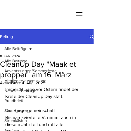
Beitrag
Alle Beiträge
8. Feb. 2024
Alle Beiträge
CleanUp Day "Maak et
Adventssingen/Sommerfeste
propper" am 16. März
Mitgliederversammlung
Aktualisiert:
4. Aug. 2025
Immer 14 Tage vor Ostern findet der 
Neueste Beiträge
Krefelder CleanUp Day statt.
Rundbriefe
Die Bürgergemeinschaft 
Sonstiges
Bismarckviertel e.V. nimmt auch in 
Stromkästen
diesem Jahr teil und ruft alle 
Ausflüge