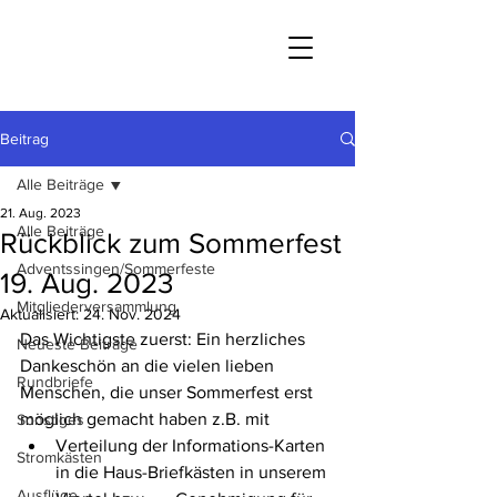
Beitrag
Alle Beiträge
21. Aug. 2023
Alle Beiträge
Rückblick zum Sommerfest
Adventssingen/Sommerfeste
19. Aug. 2023
Mitgliederversammlung
Aktualisiert:
24. Nov. 2024
Das Wichtigste zuerst: Ein herzliches 
Neueste Beiträge
Dankeschön an die vielen lieben 
Rundbriefe
Menschen, die unser Sommerfest erst 
möglich gemacht haben z.B. mit
Sonstiges
Verteilung der Informations-Karten 
Stromkästen
in die Haus-Briefkästen in unserem 
Ausflüge