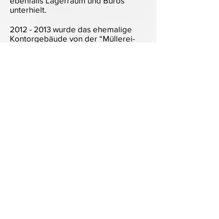
ebenfalls Lagerraum und Büros
unterhielt.
2012 - 2013
wurde das ehemalige
Kontorgebäude von der “Müllerei-
Pensionskasse” restauriert und
saniert; es wird nun als Büro- und
Wohngebäude genutzt. Hinter der
historischen Fassade an der
Leyentalstraße ist auf dem alten
Lagergelände ein neues Wohnund
Geschäftshaus entstanden.
In Zusammenarbeit mit
der Stadt Krefeld wurden
historische Hinweistafeln
"vor Ort" angebracht.
Diese können Sie sich
nach Anklicken des
nebenstehenden
Symbols anschauen.
< zurück