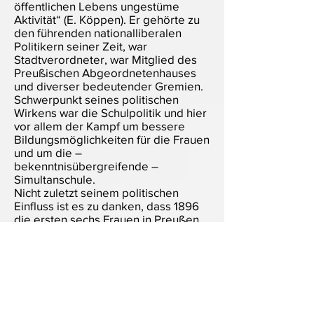
öffentlichen Lebens ungestüme
Aktivität“ (E. Köppen). Er gehörte zu
den führenden nationalliberalen
Politikern seiner Zeit, war
Stadtverordneter, war Mitglied des
Preußischen Abgeordnetenhauses
und diverser bedeutender Gremien.
Schwerpunkt seines politischen
Wirkens war die Schulpolitik und hier
vor allem der Kampf um bessere
Bildungsmöglichkeiten für die Frauen
und um die –
bekenntnisübergreifende –
Simultanschule.
Nicht zuletzt seinem politischen
Einfluss ist es zu danken, dass 1896
die ersten sechs Frauen in Preußen,
darunter zwei mit dem Namen "von
der Leyen", das Abitur machen
konnten.
Und in seinem 1900 veröffentlichen
Tagebuch notiert er: “Wenn ich mit
dem Oberbürgermeister Roos der