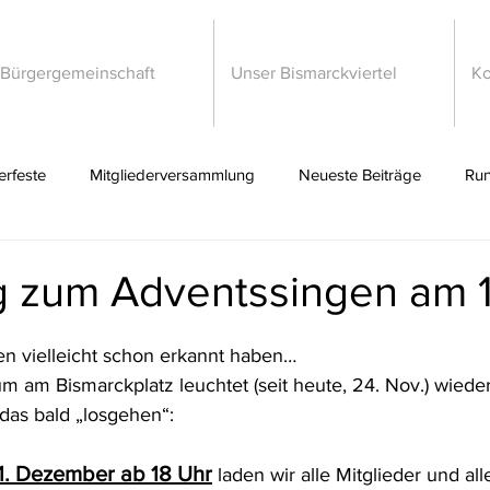
 Bürgergemeinschaft
Unser Bismarckviertel
Ko
rfeste
Mitgliederversammlung
Neueste Beiträge
Run
g zum Adventssingen am 1
n vielleicht schon erkannt haben…
m am Bismarckplatz leuchtet (seit heute, 24. Nov.) wieder
 das bald „losgehen“:
11. Dezember ab 18 Uhr
laden wir alle Mitglieder
und all