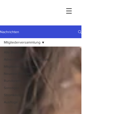
Nachrichten
Mitgliederversammlung
Alle Beiträge
Adventssingen/Sommerfeste
Mitgliederversammlung
Neueste Beiträge
Rundbriefe
Sonstiges
Stromkästen
Ausflüge