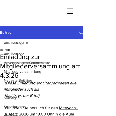
Beitrag
Alle Beiträge
10. Feb.
Alle Beiträge
Einladung zur
Adventssingen/Sommerfeste
Mitgliederversammlung am
Mitgliederversammlung
4.3.26
Neueste Beiträge
(Diese Einladung erhalten/erhielten alle 
Rundbriefe
Mitglieder auch als
Mail bzw. per Brief)
Sonstiges
Stromkästen
Wir laden Sie herzlich für den 
Mittwoch, 
4. März 2026 um 18.00 Uhr 
in die 
Aula 
Ausflüge